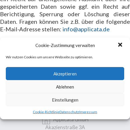
gespeicherten Daten sowie ggf. ein Recht auf
Berichtigung, Sperrung oder Löschung dieser
Daten. Fragen können Sie z.B. über die folgende
E-Mail-Adresse stellen:
info@applicata.de
Cookie-Zustimmung verwalten
Wir nutzen Cookies um unsere Webseite zu optimieren.
Unsere Mission
Akzeptieren
Wir unterstützen kleine und mittelständische
Unternehmen mit Software und Wissen, um sie
Ablehnen
erfolgreicher und wettbewerbsfähiger aufzustellen.
Einstellungen
Kontakt
Cookie-Richtlinie
Datenschutz
Impressum
Applicata GmbH
Akazienstraße 3A