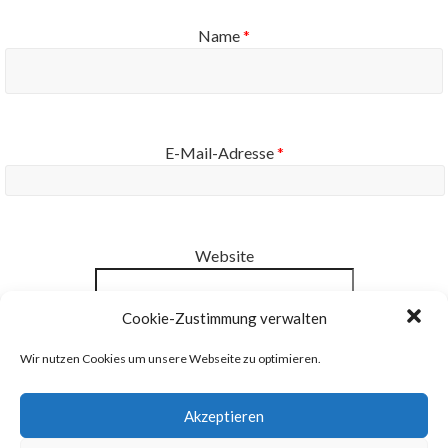
Name
*
E-Mail-Adresse
*
Website
Cookie-Zustimmung verwalten
Benachrichtige mich über neue Beiträge via E-Mail.
Wir nutzen Cookies um unsere Webseite zu optimieren.
Akzeptieren