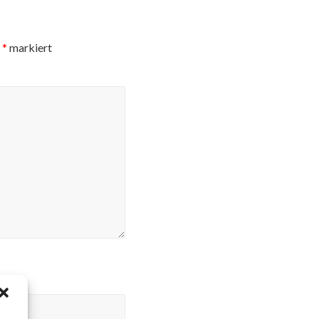
t
*
markiert