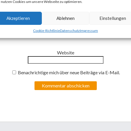
 nutzen Cookies um unsere Webseite zu optimieren.
Akzeptieren
Ablehnen
Einstellungen
E-Mail-Adresse
*
Cookie-Richtlinie
Datenschutz
Impressum
Website
Benachrichtige mich über neue Beiträge via E-Mail.